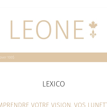
30-day postage paid returns
HASSLE-FREE RETURNS
Pause
slideshow
LEXICO
MPRENDRE VOTRE VISION, VOS LUNET