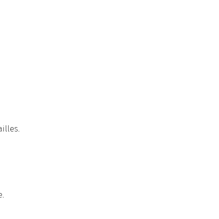
illes.
e.