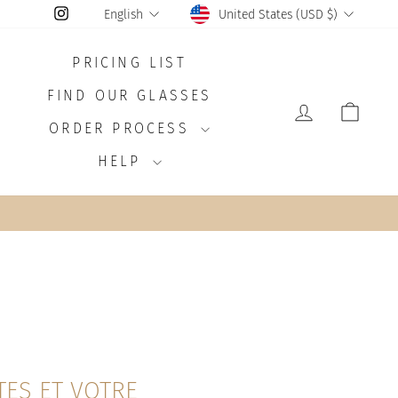
CURRENCY
LANGUAGE
Instagram
United States (USD $)
English
PRICING LIST
FIND OUR GLASSES
LOG IN
CAR
ORDER PROCESS
HELP
TES ET VOTRE