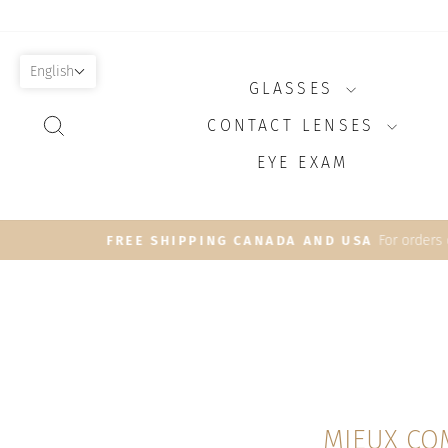
Skip
to
content
English
GLASSES
SEARCH
CONTACT LENSES
EYE EXAM
MIEUX CO